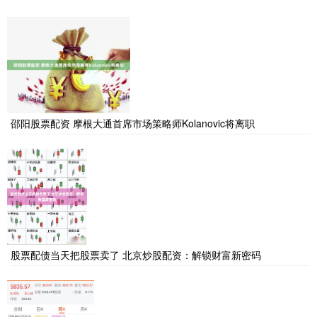
邵阳股票配资 摩根大通首席市场策略师Kolanovic将离职
股票配债当天把股票卖了 北京炒股配资：解锁财富新密码