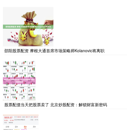
邵阳股票配资 摩根大通首席市场策略师Kolanovic将离职
股票配债当天把股票卖了 北京炒股配资：解锁财富新密码