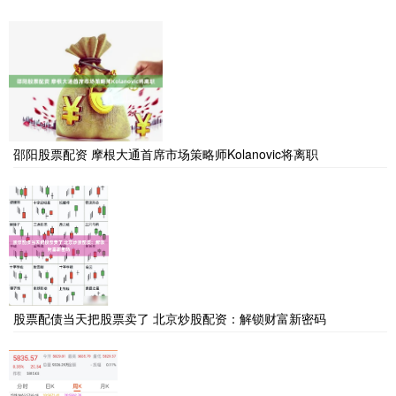
邵阳股票配资 摩根大通首席市场策略师Kolanovic将离职
股票配债当天把股票卖了 北京炒股配资：解锁财富新密码