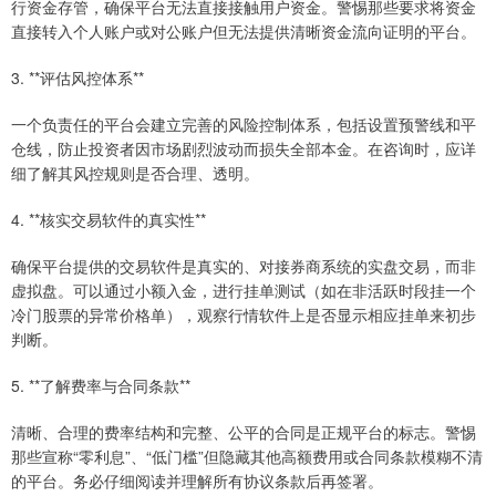
行资金存管，确保平台无法直接接触用户资金。警惕那些要求将资金
直接转入个人账户或对公账户但无法提供清晰资金流向证明的平台。
3. **评估风控体系**
一个负责任的平台会建立完善的风险控制体系，包括设置预警线和平
仓线，防止投资者因市场剧烈波动而损失全部本金。在咨询时，应详
细了解其风控规则是否合理、透明。
4. **核实交易软件的真实性**
确保平台提供的交易软件是真实的、对接券商系统的实盘交易，而非
虚拟盘。可以通过小额入金，进行挂单测试（如在非活跃时段挂一个
冷门股票的异常价格单），观察行情软件上是否显示相应挂单来初步
判断。
5. **了解费率与合同条款**
清晰、合理的费率结构和完整、公平的合同是正规平台的标志。警惕
那些宣称“零利息”、“低门槛”但隐藏其他高额费用或合同条款模糊不清
的平台。务必仔细阅读并理解所有协议条款后再签署。