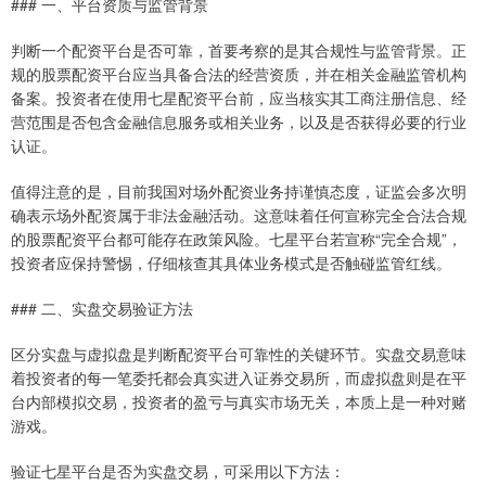
### 一、平台资质与监管背景
判断一个配资平台是否可靠，首要考察的是其合规性与监管背景。正
规的股票配资平台应当具备合法的经营资质，并在相关金融监管机构
备案。投资者在使用七星配资平台前，应当核实其工商注册信息、经
营范围是否包含金融信息服务或相关业务，以及是否获得必要的行业
认证。
值得注意的是，目前我国对场外配资业务持谨慎态度，证监会多次明
确表示场外配资属于非法金融活动。这意味着任何宣称完全合法合规
的股票配资平台都可能存在政策风险。七星平台若宣称“完全合规”，
投资者应保持警惕，仔细核查其具体业务模式是否触碰监管红线。
### 二、实盘交易验证方法
区分实盘与虚拟盘是判断配资平台可靠性的关键环节。实盘交易意味
着投资者的每一笔委托都会真实进入证券交易所，而虚拟盘则是在平
台内部模拟交易，投资者的盈亏与真实市场无关，本质上是一种对赌
游戏。
验证七星平台是否为实盘交易，可采用以下方法：