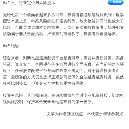
### 六、行业定位与风险提示
无论七星平台表面看起来多么可靠，投资者都必须清醒认识到：股票
配资本质上是一种高风险的杠杆投资行为。放大收益的同时也放大了
风险，可能导致远超本金的损失。证监会多次提醒投资者，场外配资
活动属于非法金融活动，严重扰乱市场秩序，投资者应自觉远离。
### 结语
综合来看，判断七星股票配资平台是否可靠，需要从资质背景、实盘
验证、资金安全、合同规范等多方面进行全面考察。在当前的监管环
境下，任何股票配资平台都面临政策不确定性。对于普通投资者而
言，最稳妥的方式仍是选择正规券商提供的合法融资融券服务，虽然
杠杆比例较低，但资金安全性和合规性有保障。
投资有风险，入市需谨慎。在追求收益的同时专业配资炒股，切勿忽
视风险控制，保护本金安全永远是投资的第一要务。
文章为作者独立观点，不代表永华证券观点